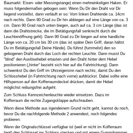
Baumarkt: Eisen- oder Messingstange) einen mehrwinkeligen Haken. Er
muss folgendermaßen gebogen sein: Wenn Du Dir den Draht vor Dir
liegend vorstellst, dann verläuft er so: Vom linken Drahtende ca. 14cm
nach rechts. Dann 90 Grad zu Dir hin abbiegen auf eine Länge von ca. 3
cm. Dann 90 Grad nach unten biegen, auch auf ca. 3 cm Länge (das ist
dann die Drahtstrecke, die im Betätigungsfall senkrecht durch die
Leuchtenöffnung geht). Dann 90 Grad zu Dir biegen auf eine handliche
Länge von ca. 20 cm bis 30 cm (das ist später Dein Griff, daran hältst
Du im Betätigungsfall Deine Hände). Du führst (fummelst) den so
gebogenen Draht durch das Loch der rechten Leuchte. Dann musst Du
"blind" den Auslösehebel ertasten und den Draht hinter dem Hebel
positionieren („hinter“ bezieht sich hier auf die Fahrtrichtung). Dann
schwenkst Du den Griff im Uhrzeigersinn nach rechts, damit Du den
Schlosshebel (in Fahrtrichtung nach vorne) aufdrückst. Dabei sollte eine
Hilfsperson auf den Kofferraumdeckel drücken, damit der Hebel
möglichst reibungsfrei aufgeht.
Zum Schluss Kennzeichenleuchte wieder einsetzen. Dazu im
Kofferraum die rechte Zugangsklappe aufschrauben.
Wenn diese Methode aus irgendeinem Grund nicht geht, kannst du noch,
bevor Du die nachfolgende Methode 2 anwendest, noch folgendes
probieren:
Wenn der Originalschlüssel verfügbar ist (weil er nicht im Kofferraum
liegt) den Schlüssel ins Schloss stecken und mit einem Gummihammer