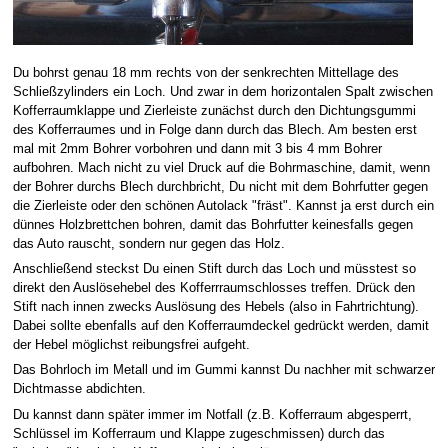
Du bohrst genau 18 mm rechts von der senkrechten Mittellage des
Schließzylinders ein Loch. Und zwar in dem horizontalen Spalt zwischen
Kofferraumklappe und Zierleiste zunächst durch den Dichtungsgummi
des Kofferraumes und in Folge dann durch das Blech. Am besten erst
mal mit 2mm Bohrer vorbohren und dann mit 3 bis 4 mm Bohrer
aufbohren. Mach nicht zu viel Druck auf die Bohrmaschine, damit, wenn
der Bohrer durchs Blech durchbricht, Du nicht mit dem Bohrfutter gegen
die Zierleiste oder den schönen Autolack "fräst". Kannst ja erst durch ein
dünnes Holzbrettchen bohren, damit das Bohrfutter keinesfalls gegen
das Auto rauscht, sondern nur gegen das Holz.
Anschließend steckst Du einen Stift durch das Loch und müsstest so
direkt den Auslösehebel des Kofferrraumschlosses treffen. Drück den
Stift nach innen zwecks Auslösung des Hebels (also in Fahrtrichtung).
Dabei sollte ebenfalls auf den Kofferraumdeckel gedrückt werden, damit
der Hebel möglichst reibungsfrei aufgeht.
Das Bohrloch im Metall und im Gummi kannst Du nachher mit schwarzer
Dichtmasse abdichten.
Du kannst dann später immer im Notfall (z.B. Kofferraum abgesperrt,
Schlüssel im Kofferraum und Klappe zugeschmissen) durch das