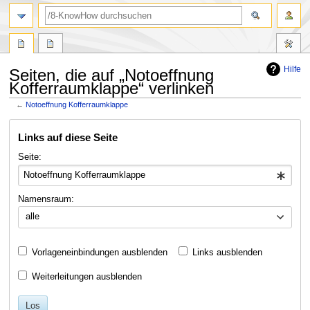
Suche
Hilfe
Seiten, die auf „Notoeffnung
Kofferraumklappe“ verlinken
←
Notoeffnung Kofferraumklappe
Zur
Zur
Links auf diese Seite
Navigation
Suche
springen
springen
Seite:
Namensraum:
alle
Vorlageneinbindungen ausblenden
Links ausblenden
Weiterleitungen ausblenden
Los