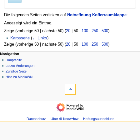
Die folgenden Seiten verlinken auf
Notoeffnung Kofferraumklappe
:
Angezeigt wird ein Eintrag.
Zeige (
vorherige 50
|
nächste 50
) (
20
|
50
|
100
|
250
|
500
)
Karosserie
(
← Links
)
Zeige (
vorherige 50
|
nächste 50
) (
20
|
50
|
100
|
250
|
500
)
N
Seitenaktionen
Meine Werkzeuge
Navigation
Seite
Anmelden
Hauptseite
a
Diskussion
Letzte Änderungen
v
Lesen
Zufällige Seite
i
Quelltext
Hilfe zu MediaWiki
g
Werkzeuge
anzeigen
Versionsgeschichte
Spezialseiten
a
Druckversion
t
Navigation
i
Hauptseite
o
Letzte
n
Änderungen
Datenschutz
Über /8-KnowHow
Haftungsausschluss
s
Zufällige
Seite
m
Hilfe
e
zu