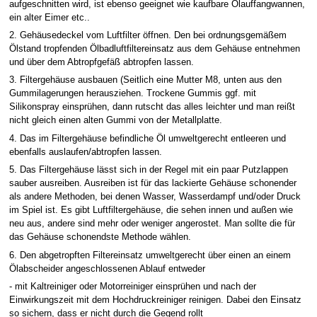
aufgeschnitten wird, ist ebenso geeignet wie kaufbare Ölauffangwannen,
ein alter Eimer etc..
2. Gehäusedeckel vom Luftfilter öffnen. Den bei ordnungsgemäßem
Ölstand tropfenden Ölbadluftfiltereinsatz aus dem Gehäuse entnehmen
und über dem Abtropfgefäß abtropfen lassen.
3. Filtergehäuse ausbauen (Seitlich eine Mutter M8, unten aus den
Gummilagerungen herausziehen. Trockene Gummis ggf. mit
Silikonspray einsprühen, dann rutscht das alles leichter und man reißt
nicht gleich einen alten Gummi von der Metallplatte.
4. Das im Filtergehäuse befindliche Öl umweltgerecht entleeren und
ebenfalls auslaufen/abtropfen lassen.
5. Das Filtergehäuse lässt sich in der Regel mit ein paar Putzlappen
sauber ausreiben. Ausreiben ist für das lackierte Gehäuse schonender
als andere Methoden, bei denen Wasser, Wasserdampf und/oder Druck
im Spiel ist. Es gibt Luftfiltergehäuse, die sehen innen und außen wie
neu aus, andere sind mehr oder weniger angerostet. Man sollte die für
das Gehäuse schonendste Methode wählen.
6. Den abgetropften Filtereinsatz umweltgerecht über einen an einem
Ölabscheider angeschlossenen Ablauf entweder
- mit Kaltreiniger oder Motorreiniger einsprühen und nach der
Einwirkungszeit mit dem Hochdruckreiniger reinigen. Dabei den Einsatz
so sichern, dass er nicht durch die Gegend rollt