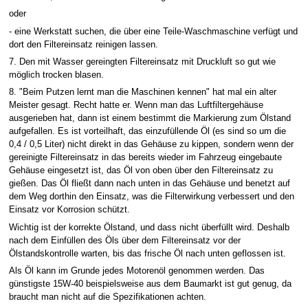
oder
- eine Werkstatt suchen, die über eine Teile-Waschmaschine verfügt und
dort den Filtereinsatz reinigen lassen.
7. Den mit Wasser gereingten Filtereinsatz mit Druckluft so gut wie
möglich trocken blasen.
8. "Beim Putzen lernt man die Maschinen kennen" hat mal ein alter
Meister gesagt. Recht hatte er. Wenn man das Luftfiltergehäuse
ausgerieben hat, dann ist einem bestimmt die Markierung zum Ölstand
aufgefallen. Es ist vorteilhaft, das einzufüllende Öl (es sind so um die
0,4 / 0,5 Liter) nicht direkt in das Gehäuse zu kippen, sondern wenn der
gereinigte Filtereinsatz in das bereits wieder im Fahrzeug eingebaute
Gehäuse eingesetzt ist, das Öl von oben über den Filtereinsatz zu
gießen. Das Öl fließt dann nach unten in das Gehäuse und benetzt auf
dem Weg dorthin den Einsatz, was die Filterwirkung verbessert und den
Einsatz vor Korrosion schützt.
Wichtig ist der korrekte Ölstand, und dass nicht überfüllt wird. Deshalb
nach dem Einfüllen des Öls über dem Filtereinsatz vor der
Ölstandskontrolle warten, bis das frische Öl nach unten geflossen ist.
Als Öl kann im Grunde jedes Motorenöl genommen werden. Das
günstigste 15W-40 beispielsweise aus dem Baumarkt ist gut genug, da
braucht man nicht auf die Spezifikationen achten.