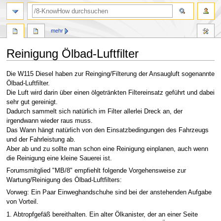
Suche
mehr
Reinigung Ölbad-Luftfilter
Zur
Zur
Die W115 Diesel haben zur Reinging/Filterung der Ansaugluft sogenannte
Navigation
Suche
Ölbad-Luftfilter.
springen
springen
Die Luft wird darin über einen ölgetränkten Filtereinsatz geführt und dabei
sehr gut gereinigt.
Dadurch sammelt sich natürlich im Filter allerlei Dreck an, der
irgendwann wieder raus muss.
Das Wann hängt natürlich von den Einsatzbedingungen des Fahrzeugs
und der Fahrleistung ab.
Aber ab und zu sollte man schon eine Reinigung einplanen, auch wenn
die Reinigung eine kleine Sauerei ist.
Forumsmitglied "MB/8" empfiehlt folgende Vorgehensweise zur
Wartung/Reinigung des Ölbad-Luftfilters:
Vorweg: Ein Paar Einweghandschuhe sind bei der anstehenden Aufgabe
von Vorteil.
1. Abtropfgefäß bereithalten. Ein alter Ölkanister, der an einer Seite