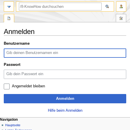
Suche
Anmelden
Zur
Zur
Benutzername
Navigation
Suche
springen
springen
Passwort
Angemeldet bleiben
Anmelden
Hilfe beim Anmelden
N
Seitenaktionen
Meine Werkzeuge
Navigation
Spezialseite
Anmelden
Hauptseite
a