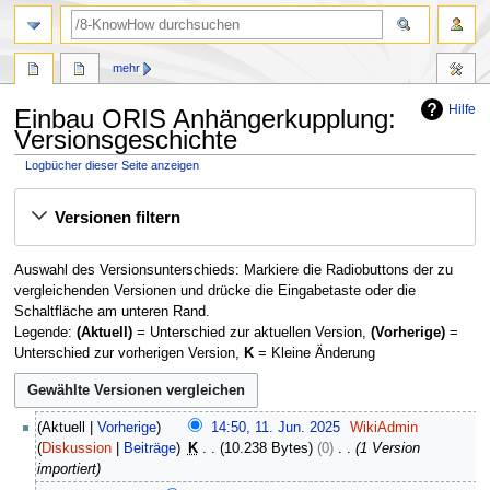
Suche
mehr
Hilfe
Einbau ORIS Anhängerkupplung:
Versionsgeschichte
Logbücher dieser Seite anzeigen
Zur
Zur
Versionen filtern
Navigation
Suche
springen
springen
Auswahl des Versionsunterschieds: Markiere die Radiobuttons der zu
vergleichenden Versionen und drücke die Eingabetaste oder die
Schaltfläche am unteren Rand.
Legende:
(Aktuell)
= Unterschied zur aktuellen Version,
(Vorherige)
=
Unterschied zur vorherigen Version,
K
= Kleine Änderung
1
Aktuell
Vorherige
14:50, 11. Jun. 2025
WikiAdmin
1
Diskussion
Beiträge
K
10.238 Bytes
0
1 Version
.
importiert
J