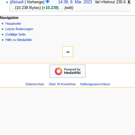
8
Aktuell
Vorherige
14:39, 8. Mär. 2023
'de'>Helmut 230.6
K
u
.
10.238 Bytes
+10.238
edit
n
M
i
ä
N
Seitenaktionen
Meine Werkzeuge
Navigation
2
r
Seite
Anmelden
Hauptseite
a
0
z
Diskussion
Letzte Änderungen
v
2
2
Lesen
Zufällige Seite
i
5
Quelltext
0
Hilfe zu MediaWiki
g
Werkzeuge
anzeigen
2
Versionsgeschichte
Links
a
3
auf
t
diese
Navigation
i
Seite
Hauptseite
o
Änderungen
Letzte
an
n
Änderungen
verlinkten
s
Datenschutz
Über /8-KnowHow
Haftungsausschluss
Zufällige
Seiten
Seite
m
Atom
Hilfe
e
Spezialseiten
zu
Seiten­­
n
MediaWiki
informationen
ü